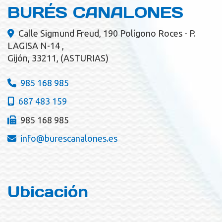
BURÉS CANALONES
Calle Sigmund Freud, 190 Polígono Roces - P.
LAGISA N-14 ,
Gijón
,
33211
,
(ASTURIAS)
985 168 985
687 483 159
985 168 985
info
burescanalones.es
Ubicación