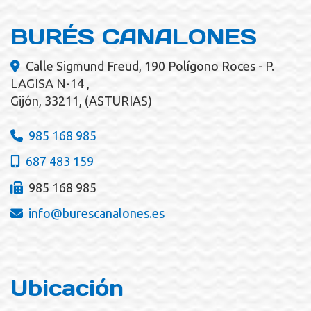
BURÉS CANALONES
Calle Sigmund Freud, 190 Polígono Roces - P.
LAGISA N-14 ,
Gijón
,
33211
,
(ASTURIAS)
985 168 985
687 483 159
985 168 985
info
burescanalones.es
Ubicación